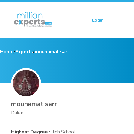
Login
Sign up
Home
/
Experts
/
mouhamat sarr
mouhamat sarr
Dakar
Highest Degree
:
High School